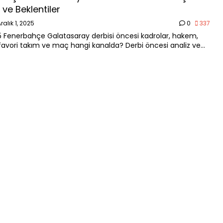
 ve Beklentiler
ralık 1, 2025
0
337
25 Fenerbahçe Galatasaray derbisi öncesi kadrolar, hakem,
, favori takım ve maç hangi kanalda? Derbi öncesi analiz ve
e bilgileri.