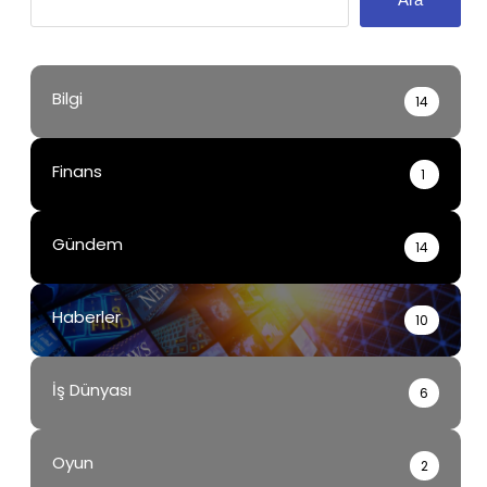
Bilgi
14
Finans
1
Gündem
14
Haberler
10
İş Dünyası
6
Oyun
2