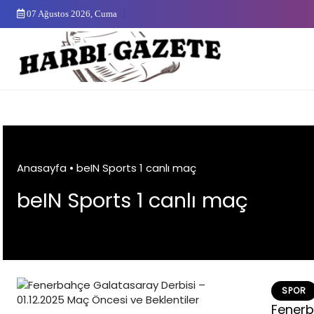
Skip
07 Ağustos 2026, Cuma
to
content
Anasayfa
•
beIN Sports 1 canlı maç
beIN Sports 1 canlı maç
SPOR
Fenerb