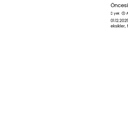
Öncesi
yek
A
01.12.20
eksikler
maç izlem