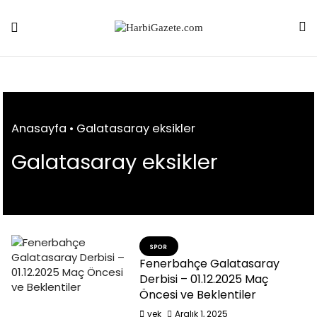
Skip
to
content
Anasayfa
•
Galatasaray eksikler
Galatasaray eksikler
SPOR
Fenerbahçe Galatasaray
Derbisi – 01.12.2025 Maç
Öncesi ve Beklentiler
yek
Aralık 1, 2025