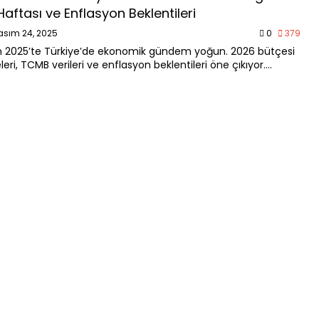
aftası ve Enflasyon Beklentileri
asım 24, 2025
0
379
 2025’te Türkiye’de ekonomik gündem yoğun. 2026 bütçesi
ri, TCMB verileri ve enflasyon beklentileri öne çıkıyor.
esine analiz.