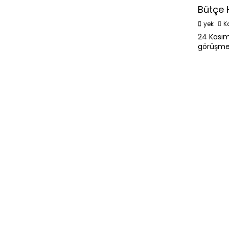
Bütçe H
yek
K
24 Kasım
görüşmele
Derinlem