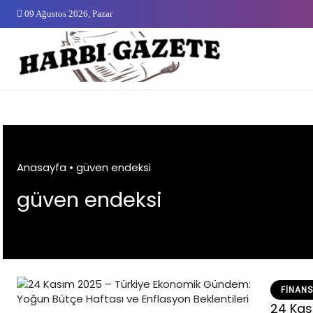
Skip
09 Ağustos 2026, Pazar
to
content
Anasayfa
•
güven endeksi
güven endeksi
FINAN
24 Kas